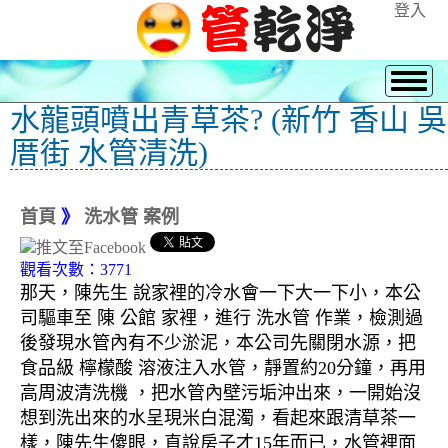
登入
水龍頭噴出青草茶? (新竹 香山 吳
厝街 水管清洗)
首頁
》
洗水管 案例
觀看次數：3771
那天，陳先生 說家裡的冷水會一下大一下小，本公
司驅車至 陳 公館 家裡，進行 洗水管 作業，檢測過
後發現水管內有不少淤泥，本公司先關閉水源，把
食品級 檸檬酸 溶液注入水管，靜置約20分鐘，再用
高周波清洗機 ，把水管內壁污垢沖出來，一開始沒
想到洗出來的水呈現米白混濁，看起來跟清草茶一
樣，陳先生傻眼，直說房子才15年而已，水管裡面