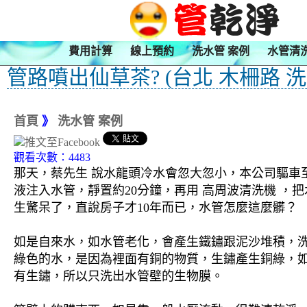
費用計算
線上預約
洗水管 案例
水管清
管路噴出仙草茶? (台北 木柵路 洗
首頁
》
洗水管 案例
觀看次數：4483
那天，蔡先生 說水龍頭冷水會忽大忽小，本公司驅車至
液注入水管，靜置約20分鐘，再用 高周波清洗機 
生驚呆了，直說房子才10年而已，水管怎麼這麼髒？
如是自來水，如水管老化，會產生鐵鏽跟泥沙堆積，
綠色的水，是因為裡面有銅的物質，生鏽產生銅綠，
有生鏽，所以只洗出水管壁的生物膜。