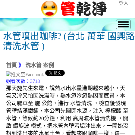
登入
水管噴出咖啡? (台北 萬華 國興路
清洗水管 )
首頁
》
洗水管 案例
觀看次數：3718
那天施先生來電，說熱水出水量進期越來越小，天
氣又冷又怕因洗澡時，熱水忽冷忽熱因而感冒，本
公司驅車至 施 公館，進行 水管清洗 ，檢查後發現
管壁結滿鐵鏽，本公司先關閉水源，注入 檸檬酸 至
水管，等候約20分鐘，利用 高周波水管清洗機 ，開
啟 螺旋波 模式，把水管內壁污垢沖出來，一開始沒
想到洗出來的水呈土色，看起來跟咖啡一樣，還一