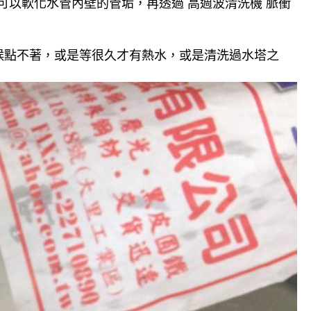
可以軟化水管內壁的管垢，再透過 高週波清洗機 脈衝
候點不著，或是等很久才有熱水，或是清洗過水塔之