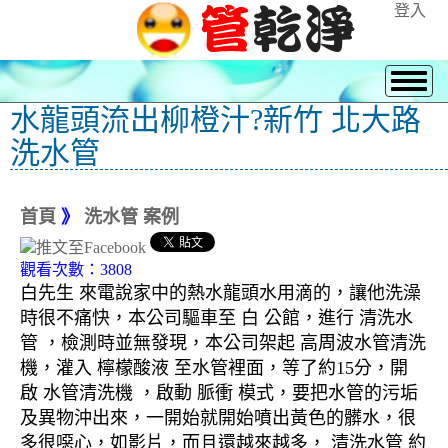
登入
水龍頭流出柳橙汁?新竹 北大路
洗水管
首頁
》
洗水管 案例
觀看次數：3808
白先生 來電說家中的熱水龍頭水用滴的，讓他洗澡
時很不痛快，本公司驅車至 白 公館，進行 清洗水
管 ，檢測時並無發現，本公司架起 高周波水管清洗
機，灌入 檸檬酸液 至水管裡面，等了約15分，開
啟 水管清洗機 ，啟動 脈衝 模式，要把水管的污垢
及異物沖出來，一開始就開始噴出黃色的髒水，很
多很噁心，如影片，而且還越來越多， 清洗水管 約