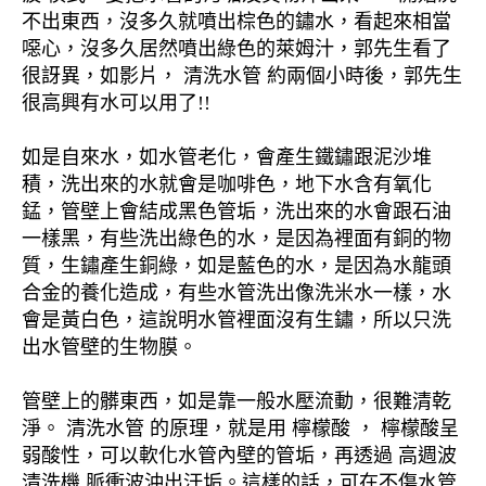
不出東西，沒多久就噴出棕色的鏽水，看起來相當
噁心，沒多久居然噴出綠色的萊姆汁，郭先生看了
很訝異，如影片， 清洗水管 約兩個小時後，郭先生
很高興有水可以用了!!
如是自來水，如水管老化，會產生鐵鏽跟泥沙堆
積，洗出來的水就會是咖啡色，地下水含有氧化
錳，管壁上會結成黑色管垢，洗出來的水會跟石油
一樣黑，有些洗出綠色的水，是因為裡面有銅的物
質，生鏽產生銅綠，如是藍色的水，是因為水龍頭
合金的養化造成，有些水管洗出像洗米水一樣，水
會是黃白色，這說明水管裡面沒有生鏽，所以只洗
出水管壁的生物膜。
管壁上的髒東西，如是靠一般水壓流動，很難清乾
淨。 清洗水管 的原理，就是用 檸檬酸 ， 檸檬酸呈
弱酸性，可以軟化水管內壁的管垢，再透過 高週波
清洗機 脈衝波沖出汙垢。這樣的話，可在不傷水管