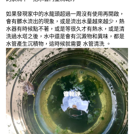
如果發現家中的水龍頭超過一周沒有使用再開啟，
會有髒水流出的現象，或是流出水量越來越少，熱
水器有時候點不著，或是等很久才有熱水，或是清
洗過水塔之後，水中還是會有沉澱物和異味，都是
水管產生沉積物，這時候就需要 水管清洗 。