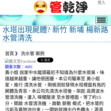
登入
水塔出現屍體? 新竹 新埔 楊新路
水管清洗
首頁
》
洗水管 案例
觀看次數：4681
黃小姐 說家中水龍頭最近不知道為什麼水很臭，味
道越來越重，讓他很困擾，本公司驅車至 黃小姐
家，進行 清洗水管 ，剛檢測就發現水塔裡面有鳥的
屍體及青苔，本公司先清洗水塔後，架起 高周波水
管清洗機，灌入 檸檬酸液 至水管裡面，等了約15
分，開啟 水管清洗機 ，啟動 脈衝 模式，把水管的
污垢及異物沖出來，一開始就噴出白色髒水，源源