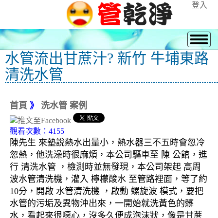
登入
水管流出甘蔗汁? 新竹 牛埔東路
清洗水管
首頁
》
洗水管 案例
觀看次數：4155
陳先生 來墊說熱水出量小，熱水器三不五時會忽冷
忽熱，他洗澡時很麻煩，本公司驅車至 陳 公館，進
行 清洗水管 ，檢測時並無發現，本公司架起 高周
波水管清洗機，灌入 檸檬酸水 至管路裡面，等了約
10分，開啟 水管清洗機 ，啟動 螺旋波 模式，要把
水管的污垢及異物沖出來，一開始就洗黃色的髒
水，看起來很噁心，沒多久便成泡沫狀，像是甘蔗