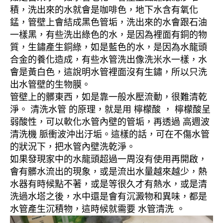
積，洗出來的水就會是咖啡色，地下水含有氧化
錳，管壁上會結成黑色管垢，洗出來的水會跟石油
一樣黑，有些洗出綠色的水，是因為裡面有銅的物
質，生鏽產生銅綠，如是藍色的水，是因為水龍頭
合金的養化造成，有些水管洗出像洗米水一樣，水
會是黃白色，這說明水管裡面沒有生鏽，所以只洗
出水管壁的生物膜。
管壁上的髒東西，如是靠一般水壓流動，很難清乾
淨。 清洗水管 的原理，就是用 檸檬酸 ， 檸檬酸呈
弱酸性，可以軟化水管內壁的管垢，再透過 高週波
清洗機 脈衝波沖出汙垢。這樣的話，可在不傷水管
的狀況下，把水管內壁洗乾淨。
如果發現家中的水龍頭超過一周沒有使用再開啟，
會有髒水流出的現象，或是流出水量越來越少，熱
水器有時候點不著，或是等很久才有熱水，或是清
洗過水塔之後，水中還是會有沉澱物和異味，都是
水管產生沉積物，這時候就需要 水管清洗 。