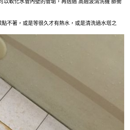
可以軟化水管內壁的管垢，再透過 高週波清洗機 脈衝
候點不著，或是等很久才有熱水，或是清洗過水塔之