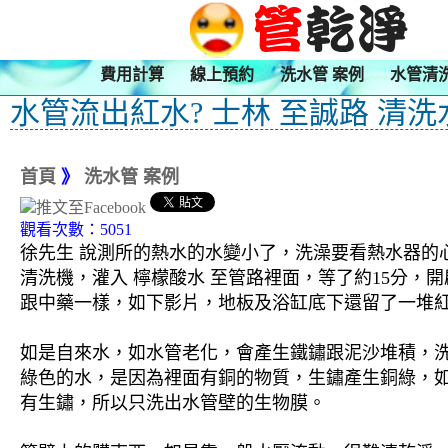
費用計算
線上預約
洗水管 案例
水管清
水管流出紅水? 士林 至誠路 清洗
首頁
》
洗水管 案例
觀看次數：5051
徐先生 說測所的熱水的水變小了，洗澡要看熱水器的心
清洗機，灌入 檸檬酸水 至管路裡面，等了約15分，
跟中藥一樣，如下影片，地板及浴缸底下還留了一堆紅
如是自來水，如水管老化，會產生鐵鏽跟泥沙堆積，
綠色的水，是因為裡面有銅的物質，生鏽產生銅綠，
有生鏽，所以只洗出水管壁的生物膜。