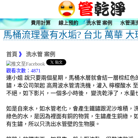
費用計算
線上預約
洗水管 案例
水管清
馬桶流理臺有水垢? 台北 萬華 大
首頁
》
洗水管 案例
觀看次數：4871
連小姐 說只要兩個星期，馬桶水層就會結一層棕紅色
鏽，本公司架起 高周波水管清洗機，灌入 檸檬酸水 
不絕，如下影片，一個多小時後， 變洗乾淨了，水量也
如是自來水，如水管老化，會產生鐵鏽跟泥沙堆積，
綠色的水，是因為裡面有銅的物質，生鏽產生銅綠，
有生鏽，所以只洗出水管壁的生物膜。