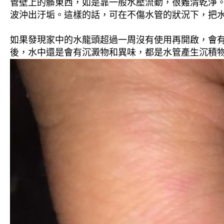
管壁上的髒東西，如是靠一般水壓流動，很難清乾淨。 
波沖出汙垢。這樣的話，可在不傷水管的狀況下，把
如果發現家中的水龍頭超過一周沒有使用再開啟，會
後，水中還是會有沉澱物和異味，都是水管產生沉積物