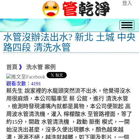
登入
水管沒辦法出水? 新北 土城 中央
路四段 清洗水管
首頁
》
洗水管 案例
觀看次數：4191
蔡先生 說家裡的水龍頭突然流不出水，他覺得沒水
用很麻煩，本公司驅車至 蔡 公館，進行 清洗水管
，檢測時發現濾嘴內就都是異物，本公司便架起 高
周波水管清洗機，灌入 檸檬酸水 至管路裡面，等了
約15分，開啟 水管清洗機 ，啟動 脈衝 模式，一開
始沒洗出甚麼，沒多久便出現髒水，顏色越來越
濃，源源不絕，越洗就越髒，如下圖及影片，一個