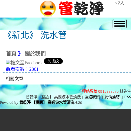
登入
《新北》 洗水管
首頁
》
關於我們
觀看次數：2361
相關文章:
連絡專線 0915888575
林先生
管乾淨 【桃園】 高週波水管清洗
|
連絡我們
|
友情連結
|
RSS
Powered by
管乾淨 【桃園】 高週波水管清洗
4.20