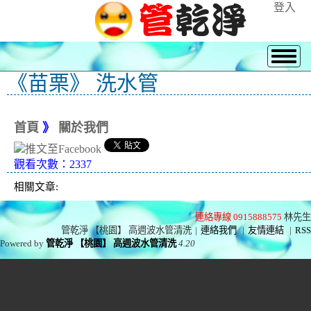
登入
《苗栗》 洗水管
首頁
》
關於我們
觀看次數：2337
相關文章:
連絡專線 0915888575
林先生
管乾淨 【桃園】 高週波水管清洗
|
連絡我們
|
友情連結
|
RSS
Powered by
管乾淨 【桃園】 高週波水管清洗
4.20