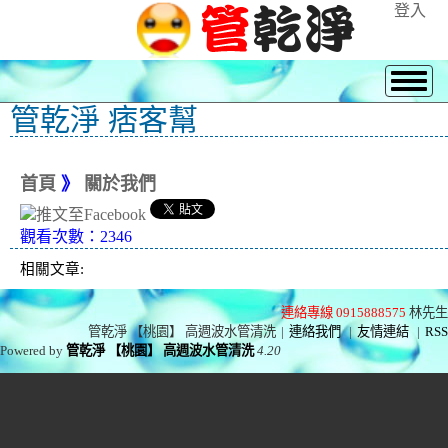
登入
管乾淨 痞客幫
首頁
》
關於我們
觀看次數：2346
相關文章:
連絡專線 0915888575
林先生
管乾淨 【桃園】 高週波水管清洗
|
連絡我們
|
友情連結
|
RSS
Powered by
管乾淨 【桃園】 高週波水管清洗
4.20