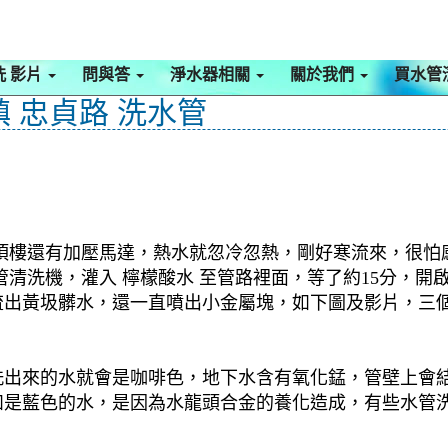
洗 影片
問與答
淨水器相關
關於我們
買水管
鎮 忠貞路 洗水管
頂樓還有加壓馬達，熱水就忽冷忽熱，剛好寒流來，很怕感冒
清洗機，灌入 檸檬酸水 至管路裡面，等了約15分，開啟
出黃圾髒水，還一直噴出小金屬塊，如下圖及影片，三個
洗出來的水就會是咖啡色，地下水含有氧化錳，管壁上會
如是藍色的水，是因為水龍頭合金的養化造成，有些水管