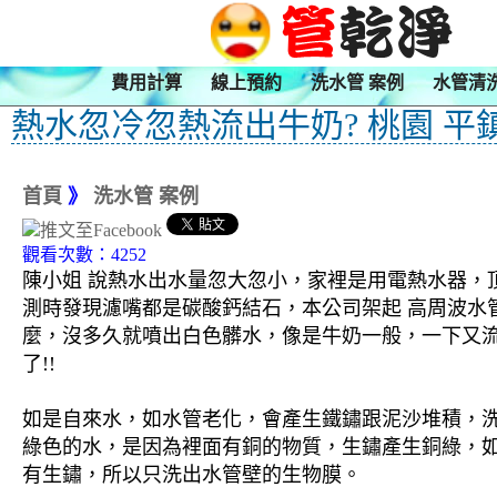
費用計算
線上預約
洗水管 案例
水管清
熱水忽冷忽熱流出牛奶? 桃園 平
首頁
》
洗水管 案例
觀看次數：4252
陳小姐 說熱水出水量忽大忽小，家裡是用電熱水器，
測時發現濾嘴都是碳酸鈣結石，本公司架起 高周波水管
麼，沒多久就噴出白色髒水，像是牛奶一般，一下又流
了!!
如是自來水，如水管老化，會產生鐵鏽跟泥沙堆積，
綠色的水，是因為裡面有銅的物質，生鏽產生銅綠，
有生鏽，所以只洗出水管壁的生物膜。