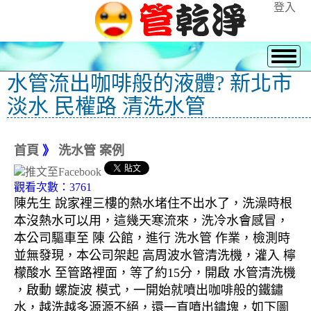
登入
水管流出咖啡般的液體? 新北市
淡水 民權路 清洗水管
首頁
》
洗水管 案例
觀看次數：3761
陳先生 說家裡三樓的熱水堵住不出水了，洗澡時根
本沒熱水可以用，這幾天寒流來，洗冷水會感冒，
本公司驅車至 陳 公館，進行 洗水管 作業，檢測時
並無發現，本公司架起 高周波水管清洗機，灌入 檸
檬酸水 至管路裡面，等了約15分，開啟 水管清洗機
，啟動 螺旋波 模式，一開始就噴出咖啡般的鐵鏽
水，越洗越多源源不絕，還一直噴出鏽塊，如下圖