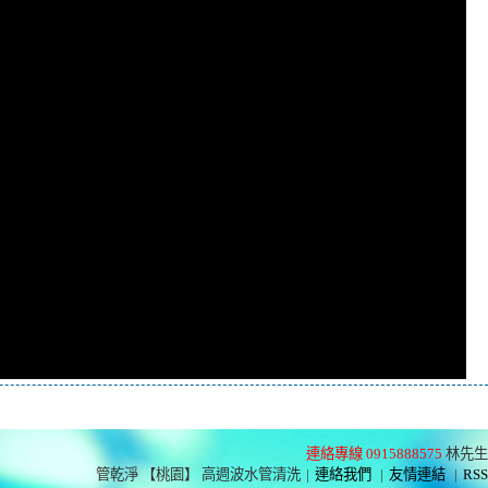
連絡專線 0915888575
林先生
管乾淨 【桃園】 高週波水管清洗
|
連絡我們
|
友情連結
|
RSS