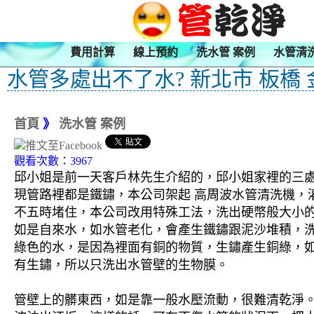
費用計算
線上預約
洗水管 案例
水管清
水管多處出不了水? 新北市 板橋 
首頁
》
洗水管 案例
觀看次數：3967
邱小姐是前一天客戶林先生介紹的，邱小姐家裡的三處
現管路裡都是鐵鏽，本公司架起 高周波水管清洗機，灌
不五時堵住，本公司改用特殊工法，洗出硬幣般大小的
如是自來水，如水管老化，會產生鐵鏽跟泥沙堆積，
綠色的水，是因為裡面有銅的物質，生鏽產生銅綠，
有生鏽，所以只洗出水管壁的生物膜。
管壁上的髒東西，如是靠一般水壓流動，很難清乾淨。 