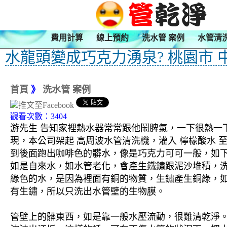
費用計算
線上預約
洗水管 案例
水管清
水龍頭變成巧克力湧泉? 桃園市 
首頁
》
洗水管 案例
觀看次數：3404
游先生 告知家裡熱水器常常跟他鬧脾氣，一下很熱一
現，本公司架起 高周波水管清洗機，灌入 檸檬酸水 
到後面跑出咖啡色的髒水，像是巧克力可可一般，如下
如是自來水，如水管老化，會產生鐵鏽跟泥沙堆積，
綠色的水，是因為裡面有銅的物質，生鏽產生銅綠，
有生鏽，所以只洗出水管壁的生物膜。
管壁上的髒東西，如是靠一般水壓流動，很難清乾淨。 