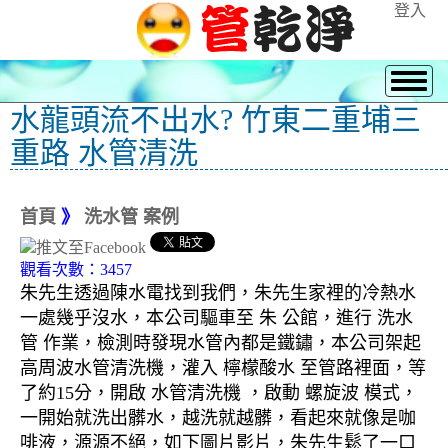
登入
水龍頭流不出水? 竹東二重埔三
重路 水管清洗
首頁
》
洗水管 案例
觀看次數：3457
朱先生透過陳水電找到我們，朱先生家裡的冷熱水
一處幾乎沒水，本公司驅車至 朱 公館，進行 洗水
管 作業，檢測時發現水管內都是鐵鏽，本公司架起
高周波水管清洗機，灌入 檸檬酸水 至管路裡面，等
了約15分，開啟 水管清洗機 ，啟動 螺旋波 模式，
一開始就洗出髒水，越洗就越髒，看起來就像是咖
啡液，源源不絕，如下圖片影片，朱先生鬆了一口