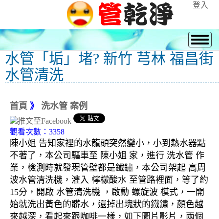
登入
水管「垢」堵? 新竹 芎林 福昌街
水管清洗
首頁
》
洗水管 案例
觀看次數：3358
陳小姐 告知家裡的水龍頭突然變小，小到熱水器點
不著了，本公司驅車至 陳小姐 家，進行 洗水管 作
業，檢測時就發現管壁都是鐵鏽，本公司架起 高周
波水管清洗機，灌入 檸檬酸水 至管路裡面，等了約
15分，開啟 水管清洗機 ，啟動 螺旋波 模式，一開
始就洗出黃色的髒水，還掉出塊狀的鐵鏽，顏色越
來越深，看起來跟咖啡一樣，如下圖片影片，兩個