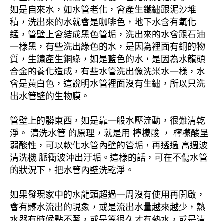
如是自來水，如水管老化，會產生鐵鏽跟泥沙堆
積，洗出來的水就會是咖啡色，地下水含有氧化
錳，管壁上會結成黑色管垢，洗出來的水會跟石油
一樣黑，有些洗出綠色的水，是因為裡面有銅的物
質，生鏽產生銅綠，如是藍色的水，是因為水龍頭
合金的養化造成，有些水管洗出像洗米水一樣，水
會是黃白色，這說明水管裡面沒有生鏽，所以只洗
出水管壁的生物膜。
管壁上的髒東西，如是靠一般水壓流動，很難清乾
淨。 清洗水管 的原理，就是用 檸檬酸 ， 檸檬酸呈
弱酸性，可以軟化水管內壁的管垢，再透過 高週波
清洗機 脈衝波沖出汙垢。這樣的話，可在不傷水管
的狀況下，把水管內壁洗乾淨。
如果發現家中的水龍頭超過一周沒有使用再開啟，
會有髒水流出的現象，或是流出水量越來越少，熱
水器有時候點不著，或是等很久才有熱水，或是清