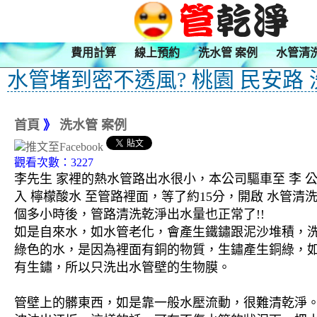
費用計算
線上預約
洗水管 案例
水管清
水管堵到密不透風? 桃園 民安路
首頁
》
洗水管 案例
觀看次數：3227
李先生 家裡的熱水管路出水很小，本公司驅車至 李 
入 檸檬酸水 至管路裡面，等了約15分，開啟 水管
個多小時後，管路清洗乾淨出水量也正常了!!
如是自來水，如水管老化，會產生鐵鏽跟泥沙堆積，
綠色的水，是因為裡面有銅的物質，生鏽產生銅綠，
有生鏽，所以只洗出水管壁的生物膜。
管壁上的髒東西，如是靠一般水壓流動，很難清乾淨。 