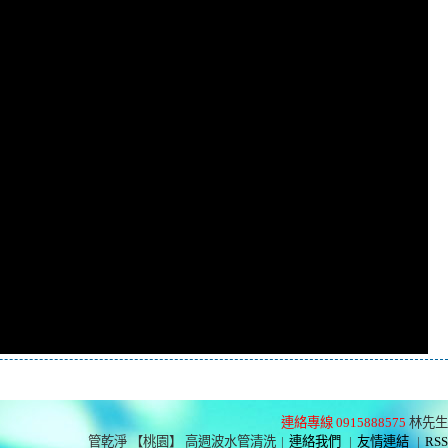
連絡專線 0915888575
林先生
管乾淨 【桃園】 高週波水管清洗
|
連絡我們
|
友情連結
|
RSS