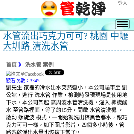
登入
水管流出巧克力可可? 桃園 中壢
大圳路 清洗水管
首頁
》
洗水管 案例
觀看次數：3345
劉先生 家裡的冷水出水突然變小，本公司驅車至 劉
公館，進行 洗水管 作業，檢測時發現現場是使用地
下水，本公司架起 高周波水管清洗機，灌入 檸檬酸
水 至管路裡面，等了約15分，開啟 水管清洗機 ，
啟動 螺旋波 模式，一開始就洗出棕黑色髒水，跟巧
克力可可一樣，如下圖片影片，四個多小時後，管
路洗乾淨出水量也恢復正常了!!