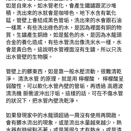
如是自來水，如水管老化，會產生鐵鏽跟泥沙堆
積，洗出來的水就會是咖啡色，地下水含有氧化
錳，管壁上會結成黑色管垢，洗出來的水會跟石油
一樣黑，有些洗出綠色的水，是因為裡面有銅的物
質，生鏽產生銅綠，如是藍色的水，是因為水龍頭
合金的養化造成，有些水管洗出像洗米水一樣，水
會是黃白色，這說明水管裡面沒有生鏽，所以只洗
出水管壁的生物膜。
管壁上的髒東西，如是靠一般水壓流動，很難清乾
淨。 清洗水管 的原理，就是用 檸檬酸 ， 檸檬酸呈
弱酸性，可以軟化水管內壁的管垢，再透過 高週波
清洗機 脈衝波沖出汙垢。這樣的話，可在不傷水管
的狀況下，把水管內壁洗乾淨。
如果發現家中的水龍頭超過一周沒有使用再開啟，
會有髒水流出的現象，或是流出水量越來越少，熱
水器有時候點不著，或是等很久才有熱水，或是清