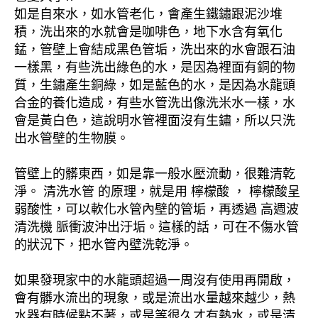
如是自來水，如水管老化，會產生鐵鏽跟泥沙堆
積，洗出來的水就會是咖啡色，地下水含有氧化
錳，管壁上會結成黑色管垢，洗出來的水會跟石油
一樣黑，有些洗出綠色的水，是因為裡面有銅的物
質，生鏽產生銅綠，如是藍色的水，是因為水龍頭
合金的養化造成，有些水管洗出像洗米水一樣，水
會是黃白色，這說明水管裡面沒有生鏽，所以只洗
出水管壁的生物膜。
管壁上的髒東西，如是靠一般水壓流動，很難清乾
淨。 清洗水管 的原理，就是用 檸檬酸 ， 檸檬酸呈
弱酸性，可以軟化水管內壁的管垢，再透過 高週波
清洗機 脈衝波沖出汙垢。這樣的話，可在不傷水管
的狀況下，把水管內壁洗乾淨。
如果發現家中的水龍頭超過一周沒有使用再開啟，
會有髒水流出的現象，或是流出水量越來越少，熱
水器有時候點不著，或是等很久才有熱水，或是清