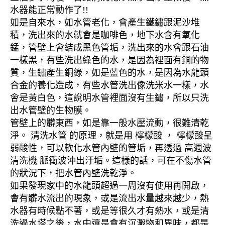
水器能正常動作了!!
如是自來水，如水管老化，會產生鐵鏽跟泥沙堆
積，洗出來的水就會是咖啡色，地下水含有氧化
錳，管壁上會結成黑色管垢，洗出來的水會跟石油
一樣黑，有些洗出綠色的水，是因為裡面有銅的物
質，生鏽產生銅綠，如是藍色的水，是因為水龍頭
合金的養化造成，有些水管洗出像洗米水一樣，水
會是黃白色，這說明水管裡面沒有生鏽，所以只洗
出水管壁的生物膜。
管壁上的髒東西，如是靠一般水壓流動，很難清乾
淨。 清洗水管 的原理，就是用 檸檬酸 ， 檸檬酸呈
弱酸性，可以軟化水管內壁的管垢，再透過 高週波
清洗機 脈衝波沖出汙垢。這樣的話，可在不傷水管
的狀況下，把水管內壁洗乾淨。
如果發現家中的水龍頭超過一周沒有使用再開啟，
會有髒水流出的現象，或是流出水量越來越少，熱
水器有時候點不著，或是等很久才有熱水，或是清
洗過水塔之後，水中還是會有沉澱物和異味，都是