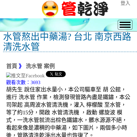
登入
水管熬出中藥湯? 台北 南京西路
清洗水管
首頁
》
洗水管 案例
觀看次數：3693
胡先生 說住家出水量小，本公司驅車至 胡 公館，
進行 洗水管 作業，檢測發現管路內盡是鐵鏽，本公
司架起 高周波水管清洗機，灌入 檸檬酸 至水管，
等了約15分，開啟 水管清洗機 ，啟動 螺旋波 模
式，一洗水管就流出棕色鐵鏽水，髒水源源不絕，
看起來像是濃稠的中藥湯，如下圖片，兩個多小時
後，管路清洗乾淨出水量也恢復了。