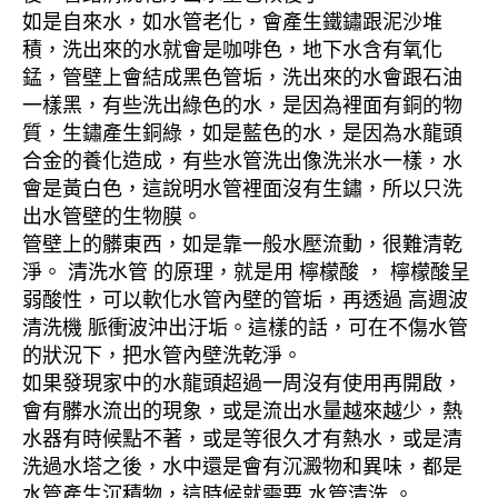
如是自來水，如水管老化，會產生鐵鏽跟泥沙堆
積，洗出來的水就會是咖啡色，地下水含有氧化
錳，管壁上會結成黑色管垢，洗出來的水會跟石油
一樣黑，有些洗出綠色的水，是因為裡面有銅的物
質，生鏽產生銅綠，如是藍色的水，是因為水龍頭
合金的養化造成，有些水管洗出像洗米水一樣，水
會是黃白色，這說明水管裡面沒有生鏽，所以只洗
出水管壁的生物膜。
管壁上的髒東西，如是靠一般水壓流動，很難清乾
淨。 清洗水管 的原理，就是用 檸檬酸 ， 檸檬酸呈
弱酸性，可以軟化水管內壁的管垢，再透過 高週波
清洗機 脈衝波沖出汙垢。這樣的話，可在不傷水管
的狀況下，把水管內壁洗乾淨。
如果發現家中的水龍頭超過一周沒有使用再開啟，
會有髒水流出的現象，或是流出水量越來越少，熱
水器有時候點不著，或是等很久才有熱水，或是清
洗過水塔之後，水中還是會有沉澱物和異味，都是
水管產生沉積物，這時候就需要 水管清洗 。