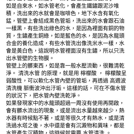
如是自來水，如水管老化，會產生鐵鏽跟泥沙堆
積，洗出來的水就會是咖啡色，地下水含有氧化
錳，管壁上會結成黑色管垢，洗出來的水會跟石油
一樣黑，有些洗出綠色的水，是因為裡面有銅的物
質，生鏽產生銅綠，如是藍色的水，是因為水龍頭
合金的養化造成，有些水管洗出像洗米水一樣，水
會是黃白色，這說明水管裡面沒有生鏽，所以只洗
出水管壁的生物膜。
管壁上的髒東西，如是靠一般水壓流動，很難清乾
淨。 清洗水管 的原理，就是用 檸檬酸 ， 檸檬酸呈
弱酸性，可以軟化水管內壁的管垢，再透過 高週波
清洗機 脈衝波沖出汙垢。這樣的話，可在不傷水管
的狀況下，把水管內壁洗乾淨。
如果發現家中的水龍頭超過一周沒有使用再開啟，
會有髒水流出的現象，或是流出水量越來越少，熱
水器有時候點不著，或是等很久才有熱水，或是清
洗過水塔之後，水中還是會有沉澱物和異味，都是
水管產生沉積物，這時候就需要 水管清洗 。