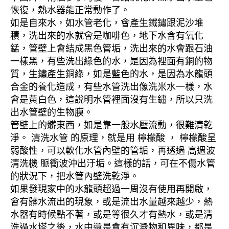
恢復，熱水器能正常動作了。
如是自來水，如水管老化，會產生鐵鏽跟泥沙堆
積，洗出來的水就會是咖啡色，地下水含有氧化
錳，管壁上會結成黑色管垢，洗出來的水會跟石油
一樣黑，有些洗出綠色的水，是因為裡面有銅的物
質，生鏽產生銅綠，如是藍色的水，是因為水龍頭
合金的養化造成，有些水管洗出像洗米水一樣，水
會是黃白色，這說明水管裡面沒有生鏽，所以只洗
出水管壁的生物膜。
管壁上的髒東西，如是靠一般水壓流動，很難清乾
淨。 清洗水管 的原理，就是用 檸檬酸 ， 檸檬酸呈
弱酸性，可以軟化水管內壁的管垢，再透過 高週波
清洗機 脈衝波沖出汙垢。這樣的話，可在不傷水管
的狀況下，把水管內壁洗乾淨。
如果發現家中的水龍頭超過一周沒有使用再開啟，
會有髒水流出的現象，或是流出水量越來越少，熱
水器有時候點不著，或是等很久才有熱水，或是清
洗過水塔之後，水中還是會有沉澱物和異味，都是