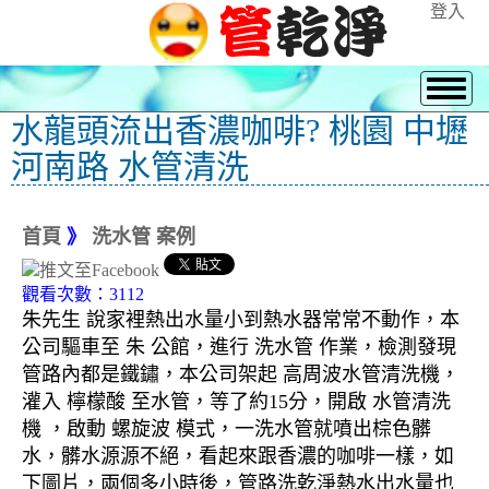
登入
水龍頭流出香濃咖啡? 桃園 中壢
河南路 水管清洗
首頁
》
洗水管 案例
觀看次數：3112
朱先生 說家裡熱出水量小到熱水器常常不動作，本
公司驅車至 朱 公館，進行 洗水管 作業，檢測發現
管路內都是鐵鏽，本公司架起 高周波水管清洗機，
灌入 檸檬酸 至水管，等了約15分，開啟 水管清洗
機 ，啟動 螺旋波 模式，一洗水管就噴出棕色髒
水，髒水源源不絕，看起來跟香濃的咖啡一樣，如
下圖片，兩個多小時後，管路洗乾淨熱水出水量也