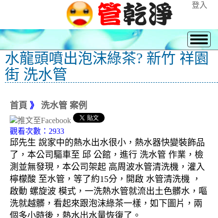
登入
水龍頭噴出泡沫綠茶? 新竹 祥園
街 洗水管
首頁
》
洗水管 案例
觀看次數：2933
邱先生 說家中的熱水出水很小，熱水器快變裝飾品
了，本公司驅車至 邱 公館，進行 洗水管 作業，檢
測並無發現，本公司架起 高周波水管清洗機，灌入
檸檬酸 至水管，等了約15分，開啟 水管清洗機 ，
啟動 螺旋波 模式，一洗熱水管就流出土色髒水，嘔
洗就越髒，看起來跟泡沫綠茶一樣，如下圖片，兩
個多小時後，熱水出水量恢復了。