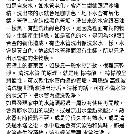
如是自來水，如水管老化，會產生鐵鏽跟泥沙堆
積，洗出來的水就會是咖啡色，地下水含有氧化
錳，管壁上會結成黑色管垢，洗出來的水會跟石油
一樣黑，有些洗出綠色的水，是因為裡面有銅的物
質，生鏽產生銅綠，如是藍色的水，是因為水龍頭
合金的養化造成，有些水管洗出像洗米水一樣，水
會是黃白色，這說明水管裡面沒有生鏽，所以只洗
出水管壁的生物膜。
管壁上的髒東西，如是靠一般水壓流動，很難清乾
淨。 清洗水管 的原理，就是用 檸檬酸 ， 檸檬酸呈
弱酸性，可以軟化水管內壁的管垢，再透過 高週波
清洗機 脈衝波沖出汙垢。這樣的話，可在不傷水管
的狀況下，把水管內壁洗乾淨。
如果發現家中的水龍頭超過一周沒有使用再開啟，
會有髒水流出的現象，或是流出水量越來越少，熱
水器有時候點不著，或是等很久才有熱水，或是清
洗過水塔之後，水中還是會有沉澱物和異味，都是
水管產生沉積物，這時候就需要 水管清洗 。