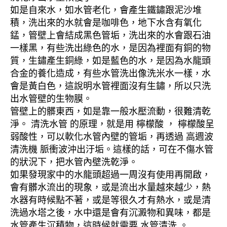
如是自來水，如水管老化，會產生鐵鏽跟泥沙堆
積，洗出來的水就會是咖啡色，地下水含有氧化
錳，管壁上會結成黑色管垢，洗出來的水會跟石油
一樣黑，有些洗出綠色的水，是因為裡面有銅的物
質，生鏽產生銅綠，如是藍色的水，是因為水龍頭
合金的養化造成，有些水管洗出像洗米水一樣，水
會是黃白色，這說明水管裡面沒有生鏽，所以只洗
出水管壁的生物膜。
管壁上的髒東西，如是靠一般水壓流動，很難清乾
淨。 清洗水管 的原理，就是用 檸檬酸 ， 檸檬酸呈
弱酸性，可以軟化水管內壁的管垢，再透過 高週波
清洗機 脈衝波沖出汙垢。這樣的話，可在不傷水管
的狀況下，把水管內壁洗乾淨。
如果發現家中的水龍頭超過一周沒有使用再開啟，
會有髒水流出的現象，或是流出水量越來越少，熱
水器有時候點不著，或是等很久才有熱水，或是清
洗過水塔之後，水中還是會有沉澱物和異味，都是
水管產生沉積物，這時候就需要 水管清洗 。