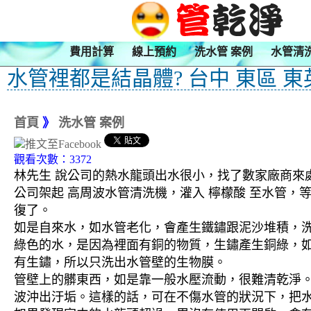
費用計算
線上預約
洗水管 案例
水管清
水管裡都是結晶體? 台中 東區 東
首頁
》
洗水管 案例
觀看次數：3372
林先生 說公司的熱水龍頭出水很小，找了數家廠商來
公司架起 高周波水管清洗機，灌入 檸檬酸 至水管，
復了。
如是自來水，如水管老化，會產生鐵鏽跟泥沙堆積，
綠色的水，是因為裡面有銅的物質，生鏽產生銅綠，
有生鏽，所以只洗出水管壁的生物膜。
管壁上的髒東西，如是靠一般水壓流動，很難清乾淨。 
波沖出汙垢。這樣的話，可在不傷水管的狀況下，把