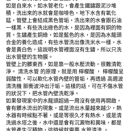
如是自來水，如水管老化，會產生鐵鏽跟泥沙堆
積，洗出來的水就會是咖啡色，地下水含有氧化
錳，管壁上會結成黑色管垢，洗出來的水會跟石油
一樣黑，有些洗出綠色的水，是因為裡面有銅的物
質，生鏽產生銅綠，如是藍色的水，是因為水龍頭
合金的養化造成，有些水管洗出像洗米水一樣，水
會是黃白色，這說明水管裡面沒有生鏽，所以只洗
出水管壁的生物膜。
管壁上的髒東西，如是靠一般水壓流動，很難清乾
淨。 清洗水管 的原理，就是用 檸檬酸 ， 檸檬酸呈
弱酸性，可以軟化水管內壁的管垢，再透過 高週波
清洗機 脈衝波沖出汙垢。這樣的話，可在不傷水管
的狀況下，把水管內壁洗乾淨。
如果發現家中的水龍頭超過一周沒有使用再開啟，
會有髒水流出的現象，或是流出水量越來越少，熱
水器有時候點不著，或是等很久才有熱水，或是清
洗過水塔之後，水中還是會有沉澱物和異味，都是
水管產生沉積物，這時候就需要 水管清洗 。