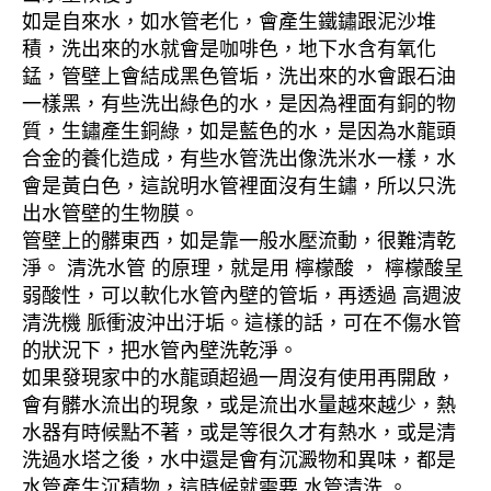
如是自來水，如水管老化，會產生鐵鏽跟泥沙堆
積，洗出來的水就會是咖啡色，地下水含有氧化
錳，管壁上會結成黑色管垢，洗出來的水會跟石油
一樣黑，有些洗出綠色的水，是因為裡面有銅的物
質，生鏽產生銅綠，如是藍色的水，是因為水龍頭
合金的養化造成，有些水管洗出像洗米水一樣，水
會是黃白色，這說明水管裡面沒有生鏽，所以只洗
出水管壁的生物膜。
管壁上的髒東西，如是靠一般水壓流動，很難清乾
淨。 清洗水管 的原理，就是用 檸檬酸 ， 檸檬酸呈
弱酸性，可以軟化水管內壁的管垢，再透過 高週波
清洗機 脈衝波沖出汙垢。這樣的話，可在不傷水管
的狀況下，把水管內壁洗乾淨。
如果發現家中的水龍頭超過一周沒有使用再開啟，
會有髒水流出的現象，或是流出水量越來越少，熱
水器有時候點不著，或是等很久才有熱水，或是清
洗過水塔之後，水中還是會有沉澱物和異味，都是
水管產生沉積物，這時候就需要 水管清洗 。