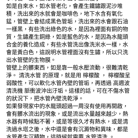
如是自來水，如水管老化，會產生鐵鏽跟泥沙堆
積，洗出來的水就會是咖啡色，地下水含有氧化
錳，管壁上會結成黑色管垢，洗出來的水會跟石油
一樣黑，有些洗出綠色的水，是因為裡面有銅的物
質，生鏽產生銅綠，如是藍色的水，是因為水龍頭
合金的養化造成，有些水管洗出像洗米水一樣，水
會是黃白色，這說明水管裡面沒有生鏽，所以只洗
出水管壁的生物膜。
管壁上的髒東西，如是靠一般水壓流動，很難清乾
淨。 清洗水管 的原理，就是用 檸檬酸 ， 檸檬酸呈
弱酸性，可以軟化水管內壁的管垢，再透過 高週波
清洗機 脈衝波沖出汙垢。這樣的話，可在不傷水管
的狀況下，把水管內壁洗乾淨。
如果發現家中的水龍頭超過一周沒有使用再開啟，
會有髒水流出的現象，或是流出水量越來越少，熱
水器有時候點不著，或是等很久才有熱水，或是清
洗過水塔之後，水中還是會有沉澱物和異味，都是
水管產生沉積物，這時候就需要 水管清洗 。