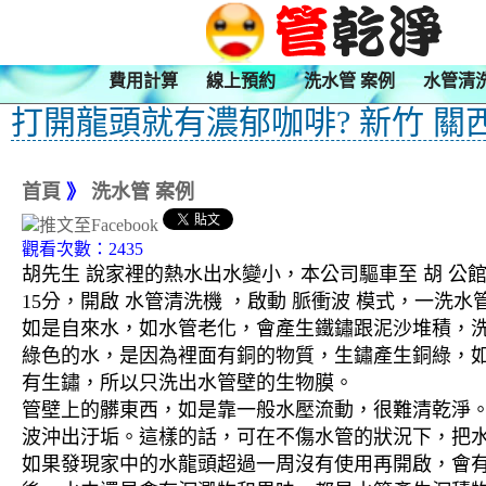
費用計算
線上預約
洗水管 案例
水管清
打開龍頭就有濃郁咖啡? 新竹 關
首頁
》
洗水管 案例
觀看次數：2435
胡先生 說家裡的熱水出水變小，本公司驅車至 胡 公
15分，開啟 水管清洗機 ，啟動 脈衝波 模式，一
如是自來水，如水管老化，會產生鐵鏽跟泥沙堆積，
綠色的水，是因為裡面有銅的物質，生鏽產生銅綠，
有生鏽，所以只洗出水管壁的生物膜。
管壁上的髒東西，如是靠一般水壓流動，很難清乾淨。 
波沖出汙垢。這樣的話，可在不傷水管的狀況下，把
如果發現家中的水龍頭超過一周沒有使用再開啟，會