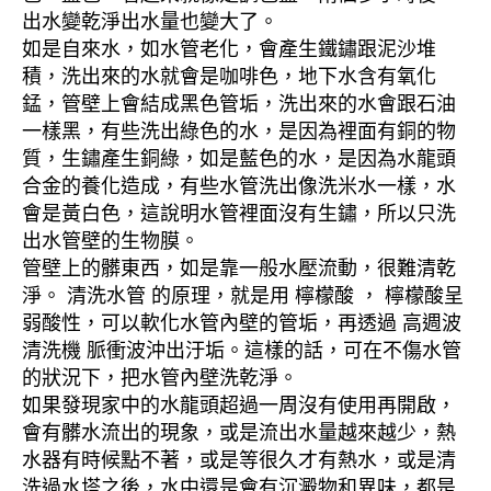
出水變乾淨出水量也變大了。
如是自來水，如水管老化，會產生鐵鏽跟泥沙堆
積，洗出來的水就會是咖啡色，地下水含有氧化
錳，管壁上會結成黑色管垢，洗出來的水會跟石油
一樣黑，有些洗出綠色的水，是因為裡面有銅的物
質，生鏽產生銅綠，如是藍色的水，是因為水龍頭
合金的養化造成，有些水管洗出像洗米水一樣，水
會是黃白色，這說明水管裡面沒有生鏽，所以只洗
出水管壁的生物膜。
管壁上的髒東西，如是靠一般水壓流動，很難清乾
淨。 清洗水管 的原理，就是用 檸檬酸 ， 檸檬酸呈
弱酸性，可以軟化水管內壁的管垢，再透過 高週波
清洗機 脈衝波沖出汙垢。這樣的話，可在不傷水管
的狀況下，把水管內壁洗乾淨。
如果發現家中的水龍頭超過一周沒有使用再開啟，
會有髒水流出的現象，或是流出水量越來越少，熱
水器有時候點不著，或是等很久才有熱水，或是清
洗過水塔之後，水中還是會有沉澱物和異味，都是