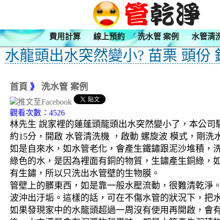
費用計算
線上預約
洗水管 案例
水管清
水龍頭出水突然變小? 苗栗 頭份 
首頁
》
洗水管 案例
觀看次數：4526
林先生 說家裡的蓮蓬頭龍頭出水突然變小了，本公司驅
約15分，開啟 水管清洗機 ，啟動 螺旋波 模式，
如是自來水，如水管老化，會產生鐵鏽跟泥沙堆積，
綠色的水，是因為裡面有銅的物質，生鏽產生銅綠，
有生鏽，所以只洗出水管壁的生物膜。
管壁上的髒東西，如是靠一般水壓流動，很難清乾淨。 
波沖出汙垢。這樣的話，可在不傷水管的狀況下，把
如果發現家中的水龍頭超過一周沒有使用再開啟，會