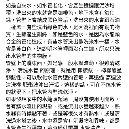
如是自來水，如水管老化，會產生鐵鏽跟泥沙堆
積，洗出來的水就會是咖啡色，地下水含有氧化
錳，管壁上會結成黑色管垢，洗出來的水會跟石油
一樣黑，有些洗出綠色的水，是因為裡面有銅的物
質，生鏽產生銅綠，如是藍色的水，是因為水龍頭
合金的養化造成，有些水管洗出像洗米水一樣，水
會是黃白色，這說明水管裡面沒有生鏽，所以只洗
出水管壁的生物膜。
管壁上的髒東西，如是靠一般水壓流動，很難清乾
淨。 清洗水管 的原理，就是用 檸檬酸 ， 檸檬酸呈
弱酸性，可以軟化水管內壁的管垢，再透過 高週波
清洗機 脈衝波沖出汙垢。這樣的話，可在不傷水管
的狀況下，把水管內壁洗乾淨。
如果發現家中的水龍頭超過一周沒有使用再開啟，
會有髒水流出的現象，或是流出水量越來越少，熱
水器有時候點不著，或是等很久才有熱水，或是清
洗過水塔之後，水中還是會有沉澱物和異味，都是
水管產生沉積物，這時候就需要 水管清洗 。