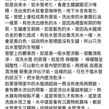
如是自來水，如水管老化，會產生鐵鏽跟泥沙堆
積，洗出來的水就會是咖啡色，地下水含有氧化
錳，管壁上會結成黑色管垢，洗出來的水會跟石油
一樣黑，有些洗出綠色的水，是因為裡面有銅的物
質，生鏽產生銅綠，如是藍色的水，是因為水龍頭
合金的養化造成，有些水管洗出像洗米水一樣，水
會是黃白色，這說明水管裡面沒有生鏽，所以只洗
出水管壁的生物膜。
管壁上的髒東西，如是靠一般水壓流動，很難清乾
淨。 清洗水管 的原理，就是用 檸檬酸 ， 檸檬酸呈
弱酸性，可以軟化水管內壁的管垢，再透過 高週波
清洗機 脈衝波沖出汙垢。這樣的話，可在不傷水管
的狀況下，把水管內壁洗乾淨。
如果發現家中的水龍頭超過一周沒有使用再開啟，
會有髒水流出的現象，或是流出水量越來越少，熱
水器有時候點不著，或是等很久才有熱水，或是清
洗過水塔之後，水中還是會有沉澱物和異味，都是
水管產生沉積物，這時候就需要 水管清洗 。