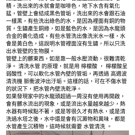
積，洗出來的水就會是咖啡色，地下水含有氧化
錳，管壁上會結成黑色管垢，洗出來的水會跟石油
一樣黑，有些洗出綠色的水，是因為裡面有銅的物
質，生鏽產生銅綠，如是藍色的水，是因為水龍頭
合金的養化造成，有些水管洗出像洗米水一樣，水
會是黃白色，這說明水管裡面沒有生鏽，所以只洗
出水管壁的生物膜。
管壁上的髒東西，如是靠一般水壓流動，很難清乾
淨。 清洗水管 的原理，就是用 檸檬酸 ， 檸檬酸呈
弱酸性，可以軟化水管內壁的管垢，再透過 高週波
清洗機 脈衝波沖出汙垢。這樣的話，可在不傷水管
的狀況下，把水管內壁洗乾淨。
如果發現家中的水龍頭超過一周沒有使用再開啟，
會有髒水流出的現象，或是流出水量越來越少，熱
水器有時候點不著，或是等很久才有熱水，或是清
洗過水塔之後，水中還是會有沉澱物和異味，都是
水管產生沉積物，這時候就需要 水管清洗 。