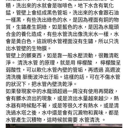
積，洗出來的水就會是咖啡色，地下水含有氧化
錳，管壁上會結成黑色管垢，洗出來的水會跟石油
一樣黑，有些洗出綠色的水，是因為裡面有銅的物
質，生鏽產生銅綠，如是藍色的水，是因為水龍頭
合金的養化造成，有些水管洗出像洗米水一樣，水
會是黃白色，這說明水管裡面沒有生鏽，所以只洗
出水管壁的生物膜。
管壁上的髒東西，如是靠一般水壓流動，很難清乾
淨。 清洗水管 的原理，就是用 檸檬酸 ， 檸檬酸呈
弱酸性，可以軟化水管內壁的管垢，再透過 高週波
清洗機 脈衝波沖出汙垢。這樣的話，可在不傷水管
的狀況下，把水管內壁洗乾淨。
如果發現家中的水龍頭超過一周沒有使用再開啟，
會有髒水流出的現象，或是流出水量越來越少，熱
水器有時候點不著，或是等很久才有熱水，或是清
洗過水塔之後，水中還是會有沉澱物和異味，都是
水管產生沉積物，這時候就需要 水管清洗 。