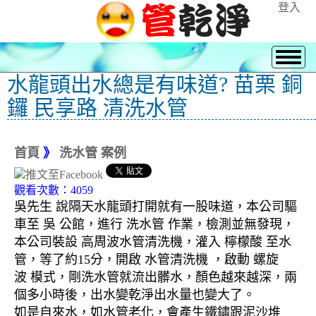
登入
水龍頭出水總是有味道? 苗栗 銅
鑼 民享路 清洗水管
首頁
》
洗水管 案例
觀看次數：4059
吳先生 說隔天水龍頭打開就有一股味道，本公司驅
車至 吳 公館，進行 洗水管 作業，檢測並無發現，
本公司裝設 高周波水管清洗機，灌入 檸檬酸 至水
管，等了約15分，開啟 水管清洗機 ，啟動 螺旋
波 模式，剛洗水管就流出髒水，顏色越來越深，兩
個多小時後，出水變乾淨出水量也變大了。
如是自來水，如水管老化，會產生鐵鏽跟泥沙堆