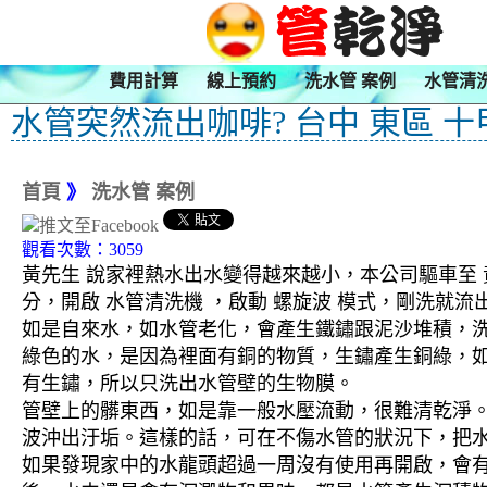
費用計算
線上預約
洗水管 案例
水管清
水管突然流出咖啡? 台中 東區 十
首頁
》
洗水管 案例
觀看次數：3059
黃先生 說家裡熱水出水變得越來越小，本公司驅車至 黃
分，開啟 水管清洗機 ，啟動 螺旋波 模式，剛洗
如是自來水，如水管老化，會產生鐵鏽跟泥沙堆積，
綠色的水，是因為裡面有銅的物質，生鏽產生銅綠，
有生鏽，所以只洗出水管壁的生物膜。
管壁上的髒東西，如是靠一般水壓流動，很難清乾淨。 
波沖出汙垢。這樣的話，可在不傷水管的狀況下，把
如果發現家中的水龍頭超過一周沒有使用再開啟，會