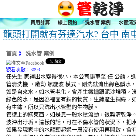
費用計算
線上預約
洗水管 案例
水管清
龍頭打開就有芬達汽水? 台中 南
首頁
》
洗水管 案例
觀看次數：3093
任先生 家裡出水變得很小，本公司驅車至 任 公館，進
管清洗機 ，啟動 螺旋波 模式，剛洗就流出綠色髒
如是自來水，如水管老化，會產生鐵鏽跟泥沙堆積，
綠色的水，是因為裡面有銅的物質，生鏽產生銅綠，
有生鏽，所以只洗出水管壁的生物膜。
管壁上的髒東西，如是靠一般水壓流動，很難清乾淨。 
波沖出汙垢。這樣的話，可在不傷水管的狀況下，把
如果發現家中的水龍頭超過一周沒有使用再開啟，會