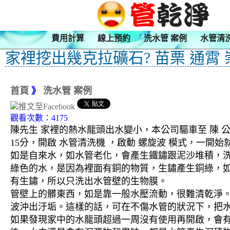
費用計算
線上預約
洗水管 案例
水管清
家裡挖出幾克拉礦石? 苗栗 通霄 
首頁
》
洗水管 案例
觀看次數：4175
陳先生 家裡的熱水龍頭出水變小，本公司驅車至 陳 
15分，開啟 水管清洗機 ，啟動 螺旋波 模式，一
如是自來水，如水管老化，會產生鐵鏽跟泥沙堆積，
綠色的水，是因為裡面有銅的物質，生鏽產生銅綠，
有生鏽，所以只洗出水管壁的生物膜。
管壁上的髒東西，如是靠一般水壓流動，很難清乾淨。 
波沖出汙垢。這樣的話，可在不傷水管的狀況下，把
如果發現家中的水龍頭超過一周沒有使用再開啟，會