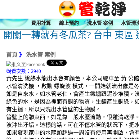
費用計算
線上預約
洗水管 案例
水管清
開關一轉就有冬瓜茶? 台中 東區
首頁
》
洗水管 案例
觀看次數：2940
黃先生 說熱水龍出水會有顏色，本公司驅車至 黃 公館
水管清洗機 ，啟動 螺旋波 模式，一開始就流出像
如是自來水，如水管老化，會產生鐵鏽跟泥沙堆積，
綠色的水，是因為裡面有銅的物質，生鏽產生銅綠，
有生鏽，所以只洗出水管壁的生物膜。
管壁上的髒東西，如是靠一般水壓流動，很難清乾淨。 
波沖出汙垢。這樣的話，可在不傷水管的狀況下，把
如果發現家中的水龍頭超過一周沒有使用再開啟，會