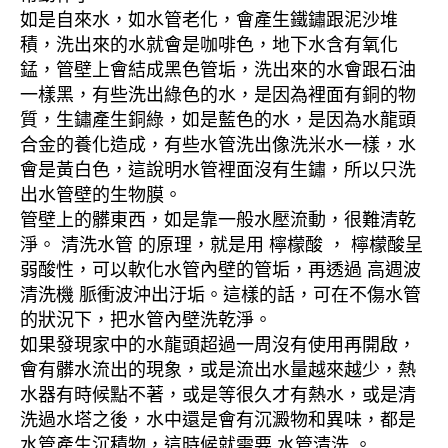
如是自來水，如水管老化，會產生鐵鏽跟泥沙堆
積，洗出來的水就會是咖啡色，地下水含有氧化
錳，管壁上會結成黑色管垢，洗出來的水會跟石油
一樣黑，有些洗出綠色的水，是因為裡面有銅的物
質，生鏽產生銅綠，如是藍色的水，是因為水龍頭
合金的養化造成，有些水管洗出像洗米水一樣，水
會是黃白色，這說明水管裡面沒有生鏽，所以只洗
出水管壁的生物膜。
管壁上的髒東西，如是靠一般水壓流動，很難清乾
淨。 清洗水管 的原理，就是用 檸檬酸 ， 檸檬酸呈
弱酸性，可以軟化水管內壁的管垢，再透過 高週波
清洗機 脈衝波沖出汙垢。這樣的話，可在不傷水管
的狀況下，把水管內壁洗乾淨。
如果發現家中的水龍頭超過一周沒有使用再開啟，
會有髒水流出的現象，或是流出水量越來越少，熱
水器有時候點不著，或是等很久才有熱水，或是清
洗過水塔之後，水中還是會有沉澱物和異味，都是
水管產生沉積物，這時候就需要 水管清洗 。