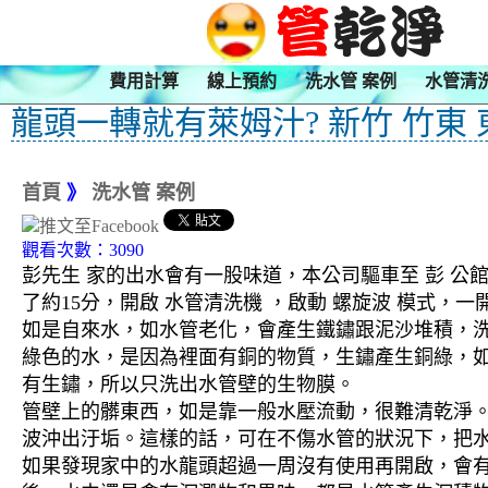
費用計算
線上預約
洗水管 案例
水管清
龍頭一轉就有萊姆汁? 新竹 竹東 
首頁
》
洗水管 案例
觀看次數：3090
彭先生 家的出水會有一股味道，本公司驅車至 彭 公
了約15分，開啟 水管清洗機 ，啟動 螺旋波 模式
如是自來水，如水管老化，會產生鐵鏽跟泥沙堆積，
綠色的水，是因為裡面有銅的物質，生鏽產生銅綠，
有生鏽，所以只洗出水管壁的生物膜。
管壁上的髒東西，如是靠一般水壓流動，很難清乾淨。 
波沖出汙垢。這樣的話，可在不傷水管的狀況下，把
如果發現家中的水龍頭超過一周沒有使用再開啟，會