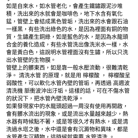
如是自來水，如水管老化，會產生鐵鏽跟泥沙堆
積，洗出來的水就會是咖啡色，地下水含有氧化
錳，管壁上會結成黑色管垢，洗出來的水會跟石油
一樣黑，有些洗出綠色的水，是因為裡面有銅的物
質，生鏽產生銅綠，如是藍色的水，是因為水龍頭
合金的養化造成，有些水管洗出像洗米水一樣，水
會是黃白色，這說明水管裡面沒有生鏽，所以只洗
出水管壁的生物膜。
管壁上的髒東西，如是靠一般水壓流動，很難清乾
淨。 清洗水管 的原理，就是用 檸檬酸 ， 檸檬酸呈
弱酸性，可以軟化水管內壁的管垢，再透過 高週波
清洗機 脈衝波沖出汙垢。這樣的話，可在不傷水管
的狀況下，把水管內壁洗乾淨。
如果發現家中的水龍頭超過一周沒有使用再開啟，
會有髒水流出的現象，或是流出水量越來越少，熱
水器有時候點不著，或是等很久才有熱水，或是清
洗過水塔之後，水中還是會有沉澱物和異味，都是
水管產生沉積物，這時候就需要 水管清洗 。