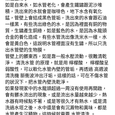
如是自來水，如水管老化，會產生鐵鏽跟泥沙堆
積，洗出來的水就會是咖啡色，地下水含有氧化
錳，管壁上會結成黑色管垢，洗出來的水會跟石油
一樣黑，有些洗出綠色的水，是因為裡面有銅的物
質，生鏽產生銅綠，如是藍色的水，是因為水龍頭
合金的養化造成，有些水管洗出像洗米水一樣，水
會是黃白色，這說明水管裡面沒有生鏽，所以只洗
出水管壁的生物膜。
管壁上的髒東西，如是靠一般水壓流動，很難清乾
淨。 清洗水管 的原理，就是用 檸檬酸 ， 檸檬酸呈
弱酸性，可以軟化水管內壁的管垢，再透過 高週波
清洗機 脈衝波沖出汙垢。這樣的話，可在不傷水管
的狀況下，把水管內壁洗乾淨。
如果發現家中的水龍頭超過一周沒有使用再開啟，
會有髒水流出的現象，或是流出水量越來越少，熱
水器有時候點不著，或是等很久才有熱水，或是清
洗過水塔之後，水中還是會有沉澱物和異味，都是
水管產生沉積物，這時候就需要 水管清洗 。